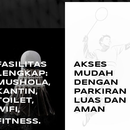
FASILITAS
AKSES
LENGKAP:
MUDAH
MUSHOLA,
DENGAN
KANTIN,
PARKIRAN
TOILET,
LUAS DAN
WIFI,
AMAN
FITNESS.