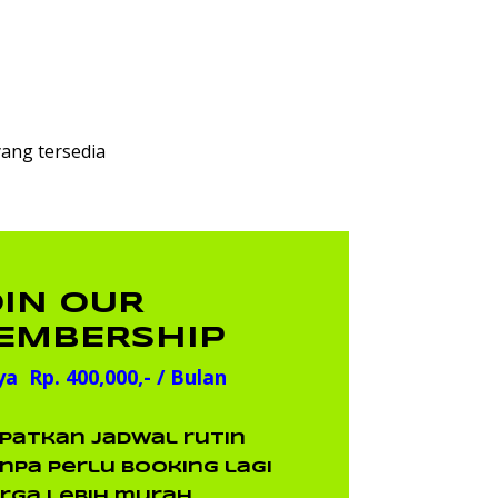
N
ang tersedia
OIN OUR
EMBERSHIP
a Rp. 400,000,- / Bulan
patkan jadwal rutin
npa perlu booking lagi
rga lebih murah