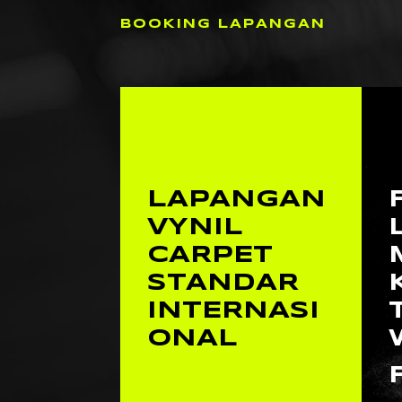
BOOKING LAPANGAN
LAPANGAN
VYNIL
CARPET
STANDAR
INTERNASI
ONAL