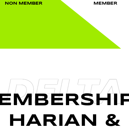
NON MEMBER
MEMBER
DELTA
EMBERSHIP
HARIAN &