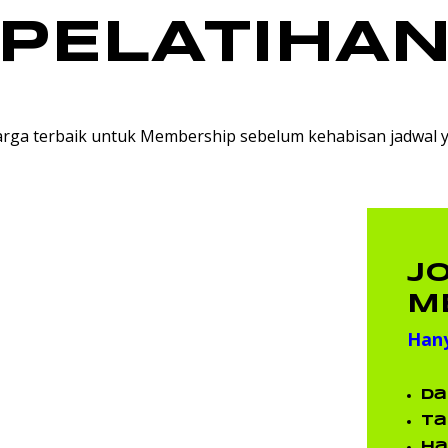
PELATIHA
rga terbaik untuk Membership sebelum kehabisan jadwal y
J
M
Hany
Da
Ta
Ha