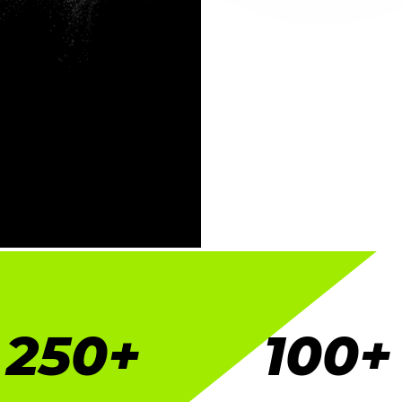
250+
100+